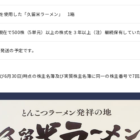
を使用した「久留米ラーメン」 1箱
日現在で500株（5単元）以上の株式を３年以上（注）継続保有してい
に発送の予定です。
日及び6月30日)時点の株主名簿及び実質株主名簿に同一の株主番号で