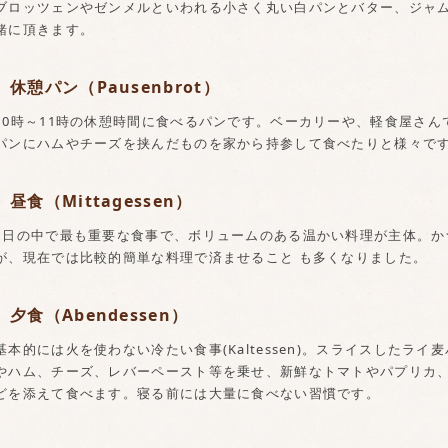
ブロッツェンやゼンメルといわれる小さく丸い白パンとバター、ジャ
緒に頂きます。
休憩パン（Pausenbrot）
10時～11時の休憩時間に食べるパンです。ベーカリーや、軽食屋さ
パンにハムやチーズを挟んだものを家から持参して食べたりと様々で
昼食（Mittagessen）
1日の中で最も重要な食事で、ボリュームのある温かい料理が主体。か
が、現在では比較的簡単な料理で済ませること も多くなりました。
夕食（Abendessen）
基本的には火を使わない冷たい食事(Kaltessen)。スライスしたラ
やハム、チーズ、レバーペースト等を乗せ、新鮮なトマトやパプリカ
どを添えて食べます。寝る前には大量に食べない習慣です。